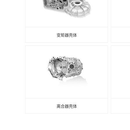
变矩器壳体
离合器壳体