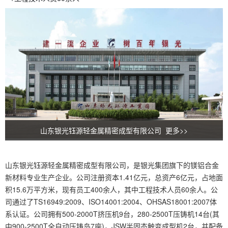
山东银光钰源轻金属精密成型有限公司 更多>>
山东银光钰源轻金属精密成型有限公司，是银光集团旗下的镁铝合金
新材料专业生产企业。公司注册资本1.41亿元，总资产6亿元，占地面
积15.6万平方米，现有员工400余人，其中工程技术人员60余人。公
司通过了TS16949:2009、ISO14001:2004、OHSAS18001:2007体
系认证。公司拥有500-2000T挤压机9台，280-2500T压铸机14台(其
中900-2500T全自动压铸岛7座)，JSW半固态触变成型机2台，并配备