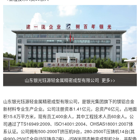
山东银光钰源轻金属精密成型有限公司 更多>>
山东银光钰源轻金属精密成型有限公司，是银光集团旗下的镁铝合金
新材料专业生产企业。公司注册资本1.41亿元，总资产6亿元，占地面
积15.6万平方米，现有员工400余人，其中工程技术人员60余人。公
司通过了TS16949:2009、ISO14001:2004、OHSAS18001:2007体
系认证。公司拥有500-2000T挤压机9台，280-2500T压铸机14台(其
中900-2500T全自动压铸岛7座)，JSW半固态触变成型机2台，并配备